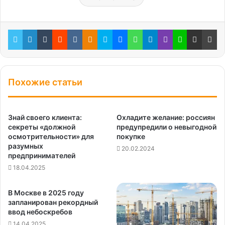
Twitter
LinkedIn
Tumblr
Reddit
Вконтакте
Одноклассники
Skype
Messenger
WhatsApp
Telegram
Viber
Line
Поделиться через электронную почту
Пе
Похожие статьи
Знай своего клиента:
Охладите желание: россиян
секреты «должной
предупредили о невыгодной
осмотрительности» для
покупке
разумных
20.02.2024
предпринимателей
18.04.2025
В Москве в 2025 году
запланирован рекордный
ввод небоскребов
14.04.2025