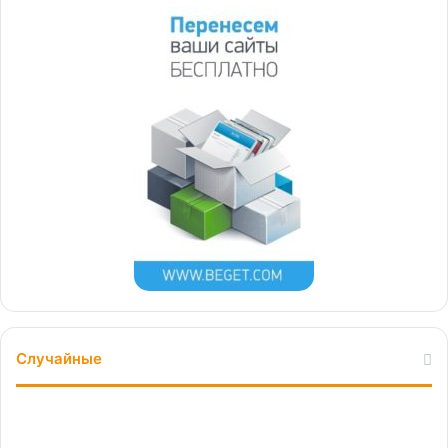
Случайные
Какой
выбрать