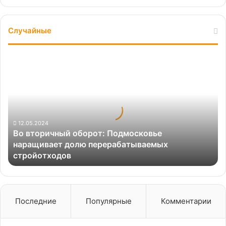
Случайные
Во
вторичный
оборот:
Подмосковье
наращивает
долю
перерабатываемых
12.05.2024
Во вторичный оборот: Подмосковье
стройотходов
наращивает долю перерабатываемых
стройотходов
Последние
Популярные
Комментарии