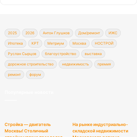
2025
2026
Антон Глушков
Дом/ремонт
ИЖС
Ипотека
КРТ
Метриум
Москва
НОСТРОЙ
Руслан Сырцов
благоустройство
выставка
дорожное строительство
недвижимость
премия
ремонт
форум
Популярные новости
Стройка — двигатель
На рынке индустриально-
Москвы! Столичный
складской недвижимости