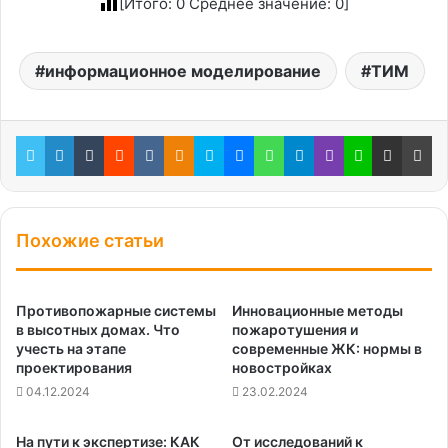
[Итого:
0
Среднее значение:
0
]
информационное моделирование
ТИМ
Twitter
LinkedIn
Tumblr
Reddit
Вконтакте
Одноклассники
Skype
Messenger
WhatsApp
Telegram
Viber
Line
Поделиться через электронную почту
Пе
Похожие статьи
Противопожарные системы
Инновационные методы
в высотных домах. Что
пожаротушения и
учесть на этапе
современные ЖК: нормы в
проектирования
новостройках
04.12.2024
23.02.2024
На пути к экспертизе: КАК
От исследований к