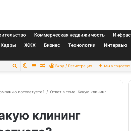
оительство
Коммерческая недвижимость
Инфрас
Кадры
ЖКХ
Бизнес
Технологии
Интервью
Switch
Sidebar
Случайная
Искать
Вход / Регистрация
Мы в соцсетях
skin
статья
компанию посоветуете?
/
Ответ в теме: Какую клининг
Какую клининг