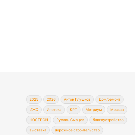
2025
2026
Антон Глушков
Дом/ремонт
ИЖС
Ипотека
КРТ
Метриум
Москва
НОСТРОЙ
Руслан Сырцов
благоустройство
выставка
дорожное строительство