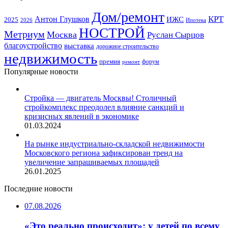
Дом/ремонт
КРТ
Антон Глушков
ИЖС
2025
Ипотека
2026
НОСТРОЙ
Метриум
Москва
Руслан Сырцов
благоустройство
выставка
дорожное строительство
недвижимость
премия
форум
ремонт
Популярные новости
Стройка — двигатель Москвы! Столичный
стройкомплекс преодолел влияние санкций и
кризисных явлений в экономике
01.03.2024
На рынке индустриально-складской недвижимости
Московского региона зафиксирован тренд на
увеличение запрашиваемых площадей
26.01.2025
Последние новости
07.08.2026
«Это реально происходит»: у детей по всему