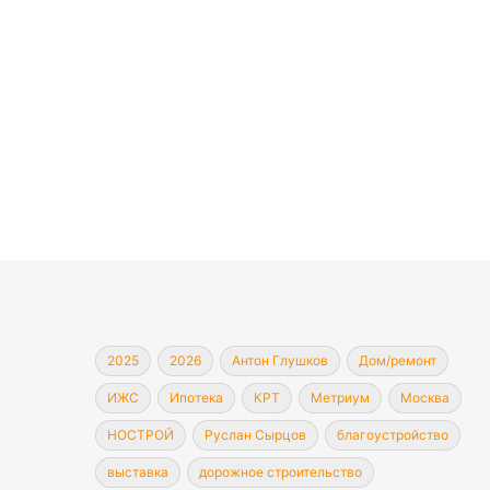
2025
2026
Антон Глушков
Дом/ремонт
ИЖС
Ипотека
КРТ
Метриум
Москва
НОСТРОЙ
Руслан Сырцов
благоустройство
выставка
дорожное строительство