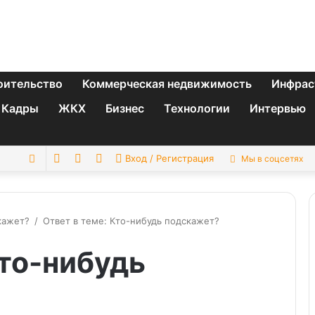
оительство
Коммерческая недвижимость
Инфрас
Кадры
ЖКХ
Бизнес
Технологии
Интервью
Switch
Sidebar
Случайная
Искать
Вход / Регистрация
Мы в соцсетях
skin
статья
кажет?
/
Ответ в теме: Кто-нибудь подскажет?
Кто-нибудь