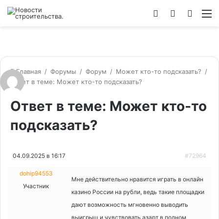
Войти
Switch
Искат
М
skin
Главная
/
Форумы
/
Форум
/
Может кто-то подсказать?
/
Ответ в теме: Может кто-то подсказать?
Ответ в теме: Может кто-то
подсказать?
04.09.2025 в 16:17
#72964
dohip94553
Мне действительно нравится играть в онлайн
Участник
казино России на рубли, ведь такие площадки
дают возможность мгновенно выводить
выигрыш и чувствовать азарт в полном