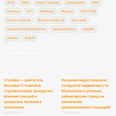
2025
2026
Антон Глушков
Дом/ремонт
ИЖС
Ипотека
КРТ
Метриум
Москва
НОСТРОЙ
Руслан Сырцов
благоустройство
выставка
дорожное строительство
недвижимость
премия
ремонт
форум
Популярные новости
Стройка — двигатель
На рынке индустриально-
Москвы! Столичный
складской недвижимости
стройкомплекс преодолел
Московского региона
влияние санкций и
зафиксирован тренд на
кризисных явлений в
увеличение
экономике
запрашиваемых площадей
01.03.2024
26.01.2025