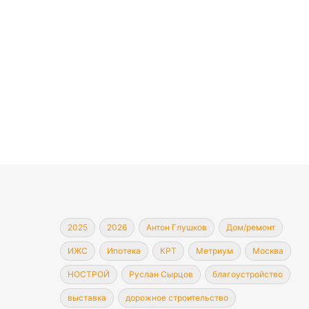
2025
2026
Антон Глушков
Дом/ремонт
ИЖС
Ипотека
КРТ
Метриум
Москва
НОСТРОЙ
Руслан Сырцов
благоустройство
выставка
дорожное строительство