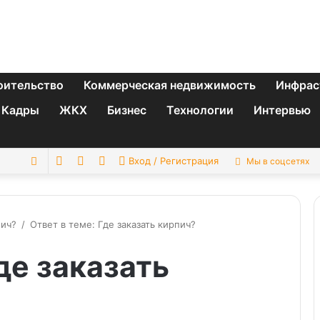
оительство
Коммерческая недвижимость
Инфрас
Кадры
ЖКХ
Бизнес
Технологии
Интервью
Switch
Sidebar
Случайная
Искать
Вход / Регистрация
Мы в соцсетях
skin
статья
пич?
/
Ответ в теме: Где заказать кирпич?
де заказать