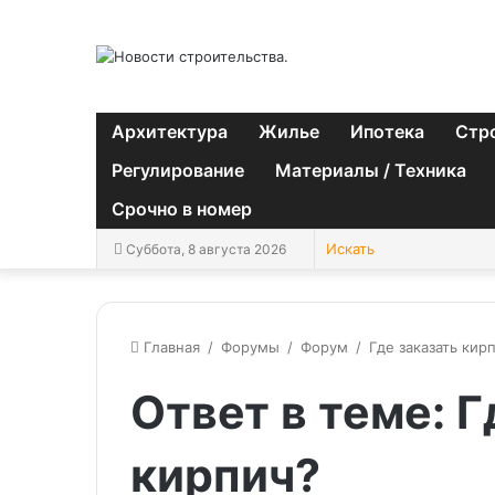
Архитектура
Жилье
Ипотека
Стр
Регулирование
Материалы / Техника
Срочно в номер
Суббота, 8 августа 2026
Главная
/
Форумы
/
Форум
/
Где заказать кир
Ответ в теме: Г
кирпич?