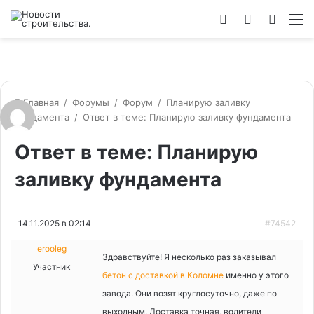
Войти
Switch
Искат
М
skin
Главная
/
Форумы
/
Форум
/
Планирую заливку
фундамента
/
Ответ в теме: Планирую заливку фундамента
Ответ в теме: Планирую
заливку фундамента
14.11.2025 в 02:14
#74542
erooleg
Здравствуйте! Я несколько раз заказывал
Участник
бетон с доставкой в Коломне
именно у этого
завода. Они возят круглосуточно, даже по
выходным. Доставка точная, водители