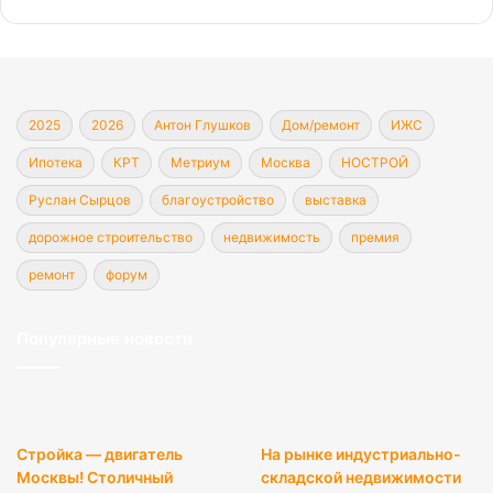
2025
2026
Антон Глушков
Дом/ремонт
ИЖС
Ипотека
КРТ
Метриум
Москва
НОСТРОЙ
Руслан Сырцов
благоустройство
выставка
дорожное строительство
недвижимость
премия
ремонт
форум
Популярные новости
Стройка — двигатель
На рынке индустриально-
Москвы! Столичный
складской недвижимости