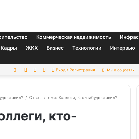
оительство
Коммерческая недвижимость
Инфрас
Кадры
ЖКХ
Бизнес
Технологии
Интервью
Switch
Sidebar
Случайная
Искать
Вход / Регистрация
Мы в соцсетях
skin
статья
удь ставил?
/
Ответ в теме: Коллеги, кто-нибудь ставил?
оллеги, кто-