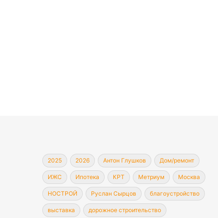
2025
2026
Антон Глушков
Дом/ремонт
ИЖС
Ипотека
КРТ
Метриум
Москва
НОСТРОЙ
Руслан Сырцов
благоустройство
выставка
дорожное строительство