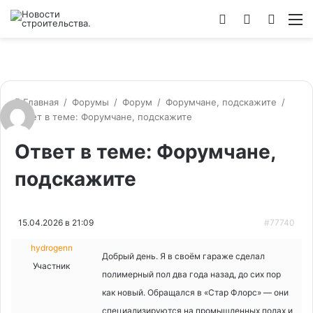
Войти
Switch
Искат
М
skin
Главная
/
Форумы
/
Форум
/
Форумчане, подскажите
/
Ответ в теме: Форумчане, подскажите
Ответ в теме: Форумчане,
подскажите
15.04.2026 в 21:09
#77740
hydrogenn
Добрый день. Я в своём гараже сделал
Участник
полимерный пол два года назад, до сих пор
как новый. Обращался в «Стар Флорс» — они
специализируются на промышленных полах и