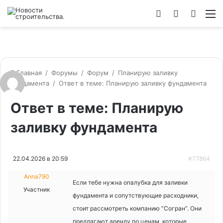
Войти
Switch
Искат
М
skin
Главная
/
Форумы
/
Форум
/
Планирую заливку
фундамента
/
Ответ в теме: Планирую заливку фундамента
Ответ в теме: Планирую
заливку фундамента
22.04.2026 в 20:59
#77864
Anna790
Если тебе нужна опалубка для заливки
Участник
фундамента и сопутствующие расходники,
стоит рассмотреть компанию “Согран”. Они
предлагают аренду по ценам, которые