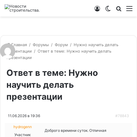
Войти
Switch
Искат
М
skin
Главная
/
Форумы
/
Форум
/
Нужно научить делать
презентации
/
Ответ в теме: Нужно научить делать
презентации
Ответ в теме: Нужно
научить делать
презентации
11.06.2026 в 19:36
#78843
hydrogenn
Доброго времени суток. Отличная
Участник