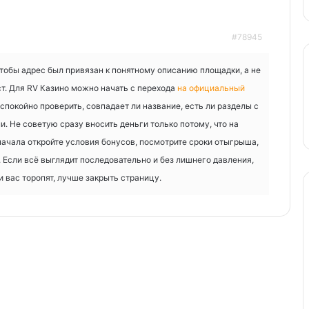
#78945
тобы адрес был привязан к понятному описанию площадки, а не
т. Для RV Казино можно начать с перехода
на официальный
спокойно проверить, совпадает ли название, есть ли разделы с
. Не советую сразу вносить деньги только потому, что на
начала откройте условия бонусов, посмотрите сроки отыгрыша,
 Если всё выглядит последовательно и без лишнего давления,
 вас торопят, лучше закрыть страницу.