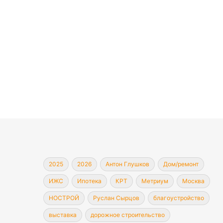
2025
2026
Антон Глушков
Дом/ремонт
ИЖС
Ипотека
КРТ
Метриум
Москва
НОСТРОЙ
Руслан Сырцов
благоустройство
выставка
дорожное строительство