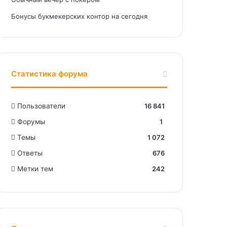
Бонусы букмекерских контор на сегодня
Статистика форума
Пользователи
16 841
Форумы
1
Темы
1 072
Ответы
676
Метки тем
242