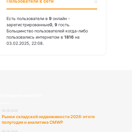
Пользователи в сети
Есть пользователи в
9
онлайн -
зарегистрированные
0
,
9
гость.
Большинство пользователей когда-либо
пользовались интернетом в
1816
на
03.02.2025, 22:08.
оследние новости
06.08.2026
Рынок складской недвижимости 2026: итоги
полугодия и аналитика CMWP
06.08.2026