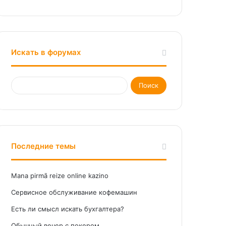
Искать в форумах
Последние темы
Mana pirmā reize online kazino
Сервисное обслуживание кофемашин
Есть ли смысл искать бухгалтера?
Обычный вечер с покером