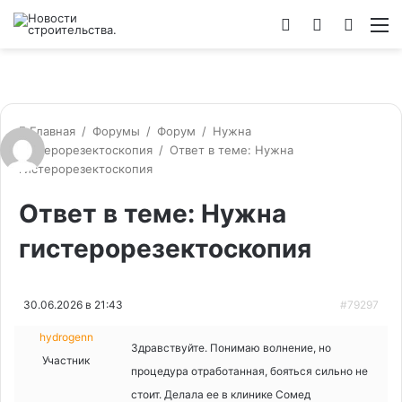
Войти
Switch
Искат
М
skin
Главная
/
Форумы
/
Форум
/
Нужна
гистерорезектоскопия
/
Ответ в теме: Нужна
гистерорезектоскопия
Ответ в теме: Нужна
гистерорезектоскопия
30.06.2026 в 21:43
#79297
hydrogenn
Здравствуйте. Понимаю волнение, но
Участник
процедура отработанная, бояться сильно не
стоит. Делала ее в клинике Сомед