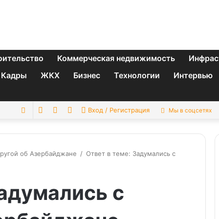
оительство
Коммерческая недвижимость
Инфрас
Кадры
ЖКХ
Бизнес
Технологии
Интервью
Switch
Sidebar
Случайная
Искать
Вход / Регистрация
Мы в соцсетях
skin
статья
пругой об Азербайджане
/
Ответ в теме: Задумались с
Задумались с