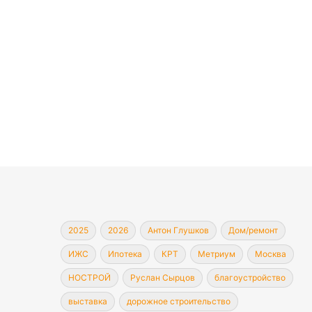
2025
2026
Антон Глушков
Дом/ремонт
ИЖС
Ипотека
КРТ
Метриум
Москва
НОСТРОЙ
Руслан Сырцов
благоустройство
выставка
дорожное строительство