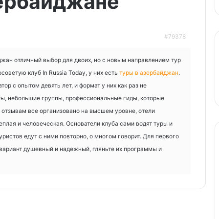
зербайджане
#79378
джан отличный выбор для двоих, но с новым направлением тур
советую клуб In Russia Today, у них есть
туры в азербайджан
.
р с опытом девять лет, и формат у них как раз не
ы, небольшие группы, профессиональные гиды, которые
о отзывам все организовано на высшем уровне, отели
еплая и человеческая. Основатели клуба сами водят туры и
уристов едут с ними повторно, о многом говорит. Для первого
 вариант душевный и надежный, гляньте их программы и