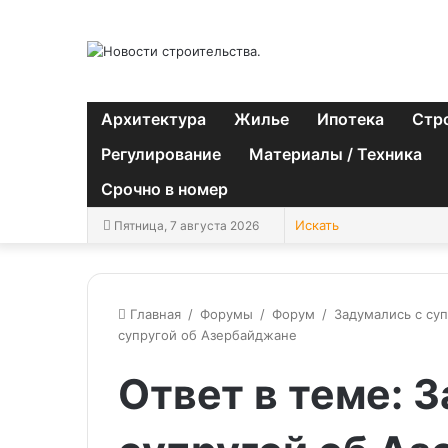
Архитектура
Жилье
Ипотека
Стр
Регулирование
Материалы / Техника
Срочно в номер
Пятница, 7 августа 2026
Главная
/
Форумы
/
Форум
/
Задумались с су
супругой об Азербайджане
Ответ в теме: 