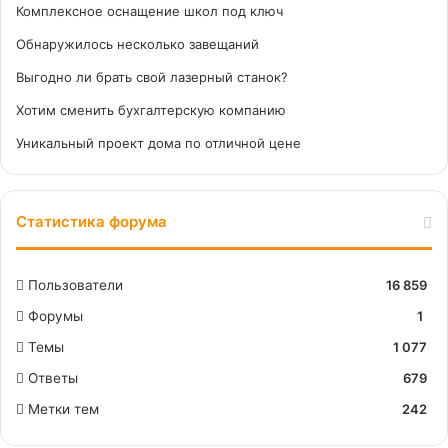
Комплексное оснащение школ под ключ
Обнаружилось несколько завещаний
Выгодно ли брать свой лазерный станок?
Хотим сменить бухгалтерскую компанию
Уникальный проект дома по отличной цене
Статистика форума
Пользователи
16 859
Форумы
1
Темы
1 077
Ответы
679
Метки тем
242