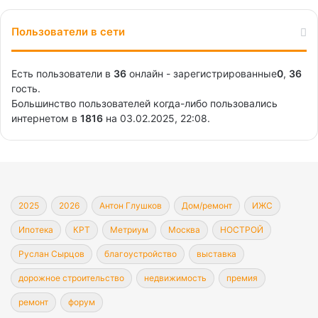
Пользователи в сети
Есть пользователи в
36
онлайн - зарегистрированные
0
,
36
гость.
Большинство пользователей когда-либо пользовались
интернетом в
1816
на 03.02.2025, 22:08.
2025
2026
Антон Глушков
Дом/ремонт
ИЖС
Ипотека
КРТ
Метриум
Москва
НОСТРОЙ
Руслан Сырцов
благоустройство
выставка
дорожное строительство
недвижимость
премия
ремонт
форум