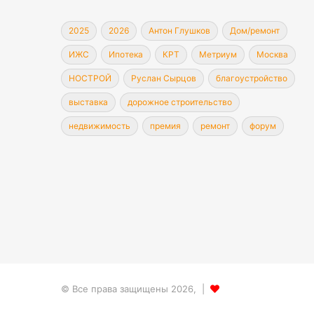
2025
2026
Антон Глушков
Дом/ремонт
ИЖС
Ипотека
КРТ
Метриум
Москва
НОСТРОЙ
Руслан Сырцов
благоустройство
выставка
дорожное строительство
недвижимость
премия
ремонт
форум
© Все права защищены 2026, |