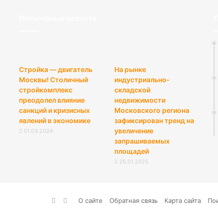
Популярные новости
П
Стройка — двигатель
На рынке
Москвы! Столичный
индустриально-
стройкомплекс
складской
преодолел влияние
недвижимости
санкций и кризисных
Московского региона
явлений в экономике
зафиксирован тренд на
увеличение
01.03.2024
запрашиваемых
площадей
26.01.2025
vk.com
RSS
О сайте
Обратная связь
Карта сайта
По