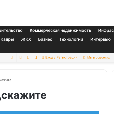
оительство
Коммерческая недвижимость
Инфрас
Кадры
ЖКХ
Бизнес
Технологии
Интервью
Switch
Sidebar
Случайная
Искать
Вход / Регистрация
Мы в соцсетях
skin
статья
кажите
дскажите