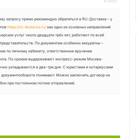
#78491
ому запросу прямо рекомендую обратиться в RU-Доставка – у
нтов
https://ru-dostavka.ru/
как одно из основных направлений
ерских услуг около двадцати трёх лет, работают по всей
представительств. По документам особенно аккуратны –
ие по личному кабинету, ответственное вручение
ента. По срокам выдерживают экспресс-режим Москва-
бычно укладываются в два-три дня. С юристами и нотариусами
у документооборота понимают. Можно заключить договор на
бно при постоянном потоке отправлений.