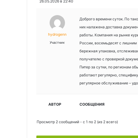
26.05.2026 в 22:40
Доброго времени суток. По так
них налажена доставка докуме
hydrogenn
работы. Компания на рынке курь
Участник
России, восемьдесят с лишним 
бережная упаковка, отслеживан
получателю с проверкой докум
Питер за сутки, по регионам о
работают регулярно, специфик
регулярное обслуживание – удо
АВТОР
СООБЩЕНИЯ
Просмотр 2 сообщений - с 1 по 2 (из 2 всего)