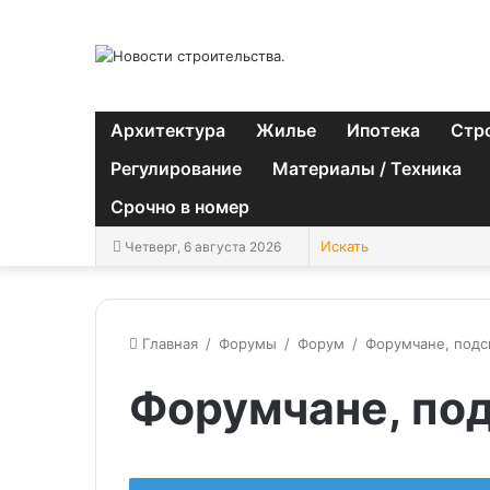
Архитектура
Жилье
Ипотека
Стр
Регулирование
Материалы / Техника
Срочно в номер
Четверг, 6 августа 2026
Главная
/
Форумы
/
Форум
/
Форумчане, подс
Форумчане, по