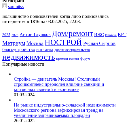
Participant
soumitss
Большинство пользователей когда-либо пользовались
интернетом в
1816
на 03.02.2025, 22:08.
Дом/ремонт
КРТ
Антон Глушков
ИЖС
2025
Ипотека
2026
НОСТРОЙ
Метриум
Москва
Руслан Сырцов
благоустройство
выставка
дорожное строительство
недвижимость
премия
форум
ремонт
Популярные новости
Стройка — двигатель Москвы! Столичный
стройкомплекс преодолел влияние санкций и
кризисных явлений в экономике
01.03.2024
На рынке индустриально-складской недвижимости
Московского региона зафиксирован тренд на
увеличение запрашиваемых площадей
26.01.2025