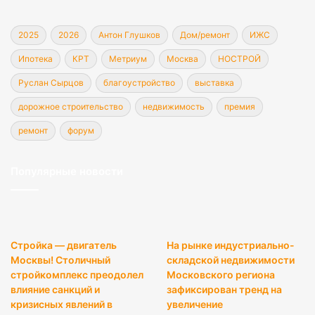
2025
2026
Антон Глушков
Дом/ремонт
ИЖС
Ипотека
КРТ
Метриум
Москва
НОСТРОЙ
Руслан Сырцов
благоустройство
выставка
дорожное строительство
недвижимость
премия
ремонт
форум
Популярные новости
Стройка — двигатель
На рынке индустриально-
Москвы! Столичный
складской недвижимости
стройкомплекс преодолел
Московского региона
влияние санкций и
зафиксирован тренд на
кризисных явлений в
увеличение