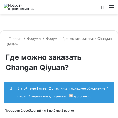
Войти
Switch
Искат
М
skin
Главная
/
Форумы
/
Форум
/
Где можно заказать Changan
Qiyuan?
Где можно заказать
Changan Qiyuan?
В этой теме 1 ответ, 2 участника, последнее обновление
1
месяц, 1 неделя назад
сделано
hydrogenn
.
Просмотр 2 сообщений - с 1 по 2 (из 2 всего)