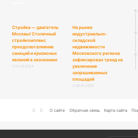
Стройка — двигатель
На рынке
Москвы! Столичный
индустриально-
стройкомплекс
складской
преодолел влияние
недвижимости
санкций и кризисных
Московского региона
явлений в экономике
зафиксирован тренд на
увеличение
01.03.2024
запрашиваемых
площадей
26.01.2025
vk.com
RSS
О сайте
Обратная связь
Карта сайта
По