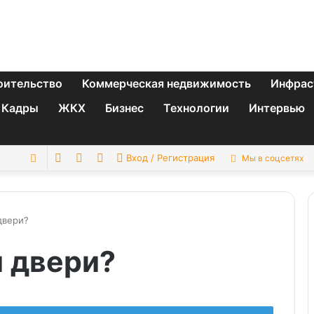
оительство
Коммерческая недвижимость
Инфрас
Кадры
ЖКХ
Бизнес
Технологии
Интервью
Switch
Sidebar
Случайная
Искать
Вход / Регистрация
Мы в соцсетях
skin
статья
двери?
 двери?