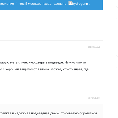
бновление
1 год, 5 месяцев назад
сделано
hydrogenn
.
#68444
тарую металлическую дверь в подъезде. Нужно что-то
 с хорошей защитой от взлома. Может, кто-то знает, где
#68445
крепкая и надежная подъездная дверь, то советую обратиться