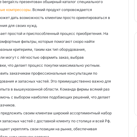
 bergair.ru презентован обширный каталог специального
ные компрессоры
. Всякий продукт сопровождается
ожет дать возможность клиентам просто ориентироваться в
ния для своих нужд.
вает простой и приспособленный процесс приобретения. На
комфортные фильтры, которые помогают скоро найти
азным критериям, таким как тип оборудования,
ели могут с лёгкостью оформить заказ, выбрав
вки, что делает процесс покупки максимально уютным.
вить заказчикам профессиональные консультации по
дования и запасных частей. Это преимущественно важно для
о опыта в вышеуказанной области. Команда фирмы всякий раз
помочь с выбором наиболее подобающих решений, что делает
казчиков.
предложить своим клиентам широкий ассортиментный набор
 запасных частей с доставкой клиенту по столице и всей Рф.
ащает укреплять свои позиции на рынке, обеспечивая
и большим уровнем сервиса.