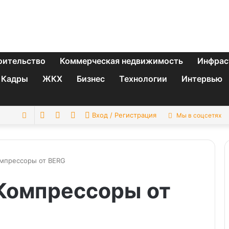
оительство
Коммерческая недвижимость
Инфрас
Кадры
ЖКХ
Бизнес
Технологии
Интервью
Switch
Sidebar
Случайная
Искать
Вход / Регистрация
Мы в соцсетях
skin
статья
мпрессоры от BERG
Компрессоры от