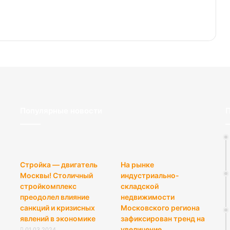
Популярные новости
П
Стройка — двигатель
На рынке
Москвы! Столичный
индустриально-
стройкомплекс
складской
преодолел влияние
недвижимости
санкций и кризисных
Московского региона
явлений в экономике
зафиксирован тренд на
увеличение
01.03.2024