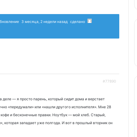
 обновление
3 месяца, 2 недели назад
сделано
#77890
на деле — я просто парень, который сидит дома и верстает
вечно «передумали» или «нашли другого исполнителя». Мне 28
, кофе и бесконечные правки. Ноутбук — мой хлеб. Старый,
», которая западает уже полгода. И вот в прошлый вторник он