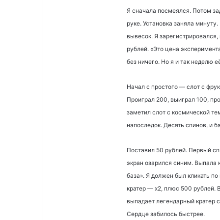
Я сначала посмеялся. Потом за
руке. Установка заняла минуту.
вывесок. Я зарегистрировался,
рублей. «Это цена эксперимента
без ничего. Но я и так неделю е
Начал с простого — слот с фрук
Проиграл 200, выиграл 100, про
заметил слот с космической те
напоследок. Десять спинов, и б
Поставил 50 рублей. Первый сп
экран озарился синим. Выпала 
база». Я должен был кликать по
кратер — х2, плюс 500 рублей. 
выпадает легендарный кратер с 
Сердце забилось быстрее.