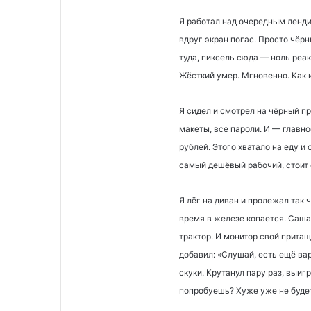
Я работал над очередным ленди
вдруг экран погас. Просто чёр
туда, пиксель сюда — ноль реак
Жёсткий умер. Мгновенно. Как 
Я сидел и смотрел на чёрный пр
макеты, все пароли. И — главно
рублей. Этого хватало на еду и
самый дешёвый рабочий, стоит 
Я лёг на диван и пролежал так 
время в железе копается. Саша
трактор. И монитор свой прита
добавил: «Слушай, есть ещё вар
скуки. Крутанул пару раз, выиг
попробуешь? Хуже уже не будет