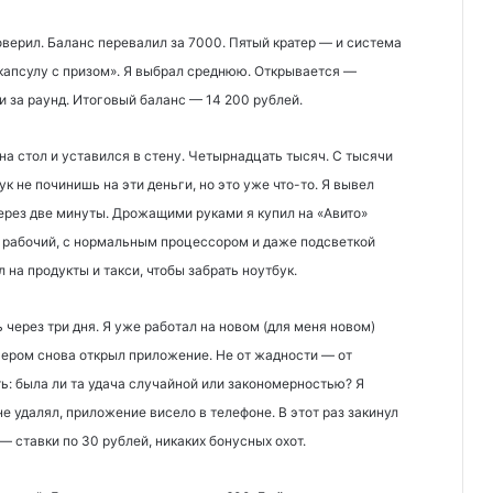
оверил. Баланс перевалил за 7000. Пятый кратер — и система
капсулу с призом». Я выбрал среднюю. Открывается —
 за раунд. Итоговый баланс — 14 200 рублей.
на стол и уставился в стену. Четырнадцать тысяч. С тысячи
ук не починишь на эти деньги, но это уже что-то. Я вывел
ерез две минуты. Дрожащими руками я купил на «Авито»
— рабочий, с нормальным процессором и даже подсветкой
 на продукты и такси, чтобы забрать ноутбук.
через три дня. Я уже работал на новом (для меня новом)
ечером снова открыл приложение. Не от жадности — от
ь: была ли та удача случайной или закономерностью? Я
не удалял, приложение висело в телефоне. В этот раз закинул
 ставки по 30 рублей, никаких бонусных охот.