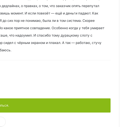
дедлайнах, о правках, о том, что заказчик опять перепутал
овишь момент. И если повезёт — ещё и деньги падают. Как
 Я до сих пор не понимаю, была ли в том система. Скорее
Но какое приятное совпадение. Особенно когда у тебя умирает
Саше, что надоумил. И спасибо тому дурацкому слоту с
пор сидел с чёрным экраном и плакал. А так — работаю, стучу
ыбаюсь.
аться.