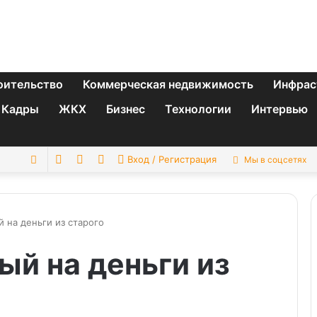
оительство
Коммерческая недвижимость
Инфрас
Кадры
ЖКХ
Бизнес
Технологии
Интервью
Switch
Sidebar
Случайная
Искать
Вход / Регистрация
Мы в соцсетях
skin
статья
й на деньги из старого
ый на деньги из