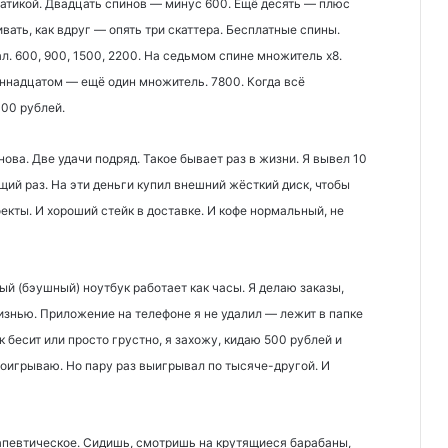
матикой. Двадцать спинов — минус 600. Ещё десять — плюс
ивать, как вдруг — опять три скаттера. Бесплатные спины.
л. 600, 900, 1500, 2200. На седьмом спине множитель х8.
иннадцатом — ещё один множитель. 7800. Когда всё
300 рублей.
нова. Две удачи подряд. Такое бывает раз в жизни. Я вывел 10
щий раз. На эти деньги купил внешний жёсткий диск, чтобы
екты. И хороший стейк в доставке. И кофе нормальный, не
ый (бэушный) ноутбук работает как часы. Я делаю заказы,
знью. Приложение на телефоне я не удалил — лежит в папке
к бесит или просто грустно, я захожу, кидаю 500 рублей и
оигрываю. Но пару раз выигрывал по тысяче-другой. И
рапевтическое. Сидишь, смотришь на крутящиеся барабаны,