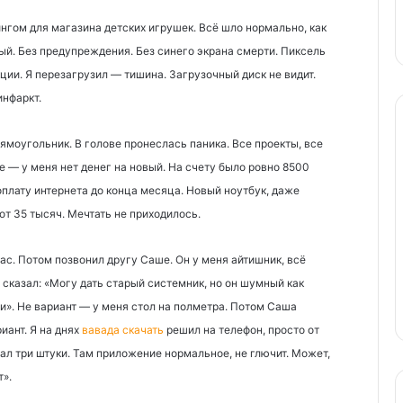
нгом для магазина детских игрушек. Всё шло нормально, как
ный. Без предупреждения. Без синего экрана смерти. Пиксель
ции. Я перезагрузил — тишина. Загрузочный диск не видит.
инфаркт.
ямоугольник. В голове пронеслась паника. Все проекты, все
е — у меня нет денег на новый. На счету было ровно 8500
 оплату интернета до конца месяца. Новый ноутбук, даже
от 35 тысяч. Мечтать не приходилось.
час. Потом позвонил другу Саше. Он у меня айтишник, всё
 сказал: «Могу дать старый системник, но он шумный как
щи». Не вариант — у меня стол на полметра. Потом Саша
иант. Я на днях
вавада скачать
решил на телефон, просто от
рал три штуки. Там приложение нормальное, не глючит. Может,
».