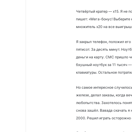
Четвёртый кратер — х15. Я не п
пишет: «Мега-бонус! Выберите 
множитель х20 на все выигрыши
Я закрыл телефон, положил его 
пятисот. За десять минут. Ноутб
деньги на карту. СМС пришло ч
бэушный ноутбук за 11 тысяч 
клавиатуры. Остальное потратил
Но самое интересное случилось 
железе, делал заказы, когда в
любопытства. Захотелось понят
снова зашёл. Вавада скачать я 
2000. Решил играть осторожно —