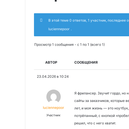
В этой теме 0 ответов, 1 участник, последнее
luciennepoor
.
Просмотр 1 сообщения - с 1 по 1 (всего 1)
АВТОР
СООБЩЕНИЯ
23.04.2026 в 10:24
Я фрилансер. Звучит гордо, но 
сайты за заказчиков, которые 
luciennepoor
лет, и моя жизнь — это ноутбук
Участник
потрёпанный, с кнопкой «пробел
решил, что с него хватит.