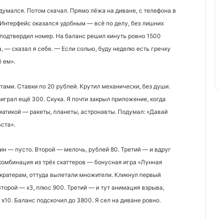
думался. Потом скачал. Прямо лёжа на диване, с телефона в
 Интерфейс оказался удобным — всё по делу, без лишних
 подтвердил номер. На баланс решил кинуть ровно 1500
, — сказал я себе. — Если солью, буду неделю есть гречку
ё ем».
тами. Ставки по 20 рублей. Крутил механически, без души.
играл ещё 300. Скука. Я почти закрыл приложение, когда
матикой — ракеты, планеты, астронавты. Подумал: «Давай
аста».
ин — пусто. Второй — мелочь, рублей 80. Третий — и вдруг
комбинация из трёх скаттеров — бонусная игра «Лунная
 кратерам, оттуда вылетали множители. Кликнул первый
Второй — х3, плюс 900. Третий — и тут анимация взрыва,
х10. Баланс подскочил до 3800. Я сел на диване ровно.