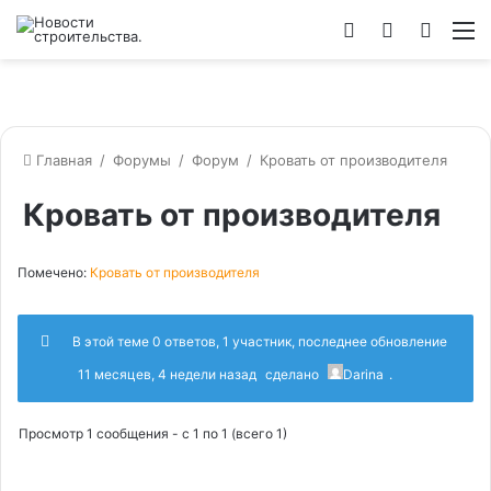
Войти
Switch
Искат
М
skin
Главная
/
Форумы
/
Форум
/
Кровать от производителя
Кровать от производителя
Помечено:
Кровать от производителя
В этой теме 0 ответов, 1 участник, последнее обновление
11 месяцев, 4 недели назад
сделано
Darina
.
Просмотр 1 сообщения - с 1 по 1 (всего 1)