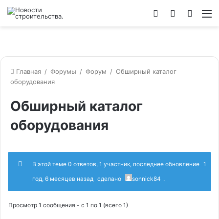
Войти
Switch
Искат
М
skin
Главная
/
Форумы
/
Форум
/
Обширный каталог
оборудования
Обширный каталог
оборудования
В этой теме 0 ответов, 1 участник, последнее обновление
1
год, 6 месяцев назад
сделано
sonnick84
.
Просмотр 1 сообщения - с 1 по 1 (всего 1)