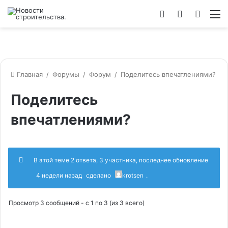
Войти
Switch
Искат
М
skin
Главная
/
Форумы
/
Форум
/
Поделитесь впечатлениями?
Поделитесь
впечатлениями?
В этой теме 2 ответа, 3 участника, последнее обновление
4 недели назад
сделано
krotsen
.
Просмотр 3 сообщений - с 1 по 3 (из 3 всего)