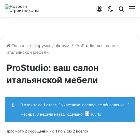
Войти
Switch
Искат
М
skin
Главная
/
Форумы
/
Форум
/
ProStudio: ваш салон
итальянской мебели
ProStudio: ваш салон
итальянской мебели
В этой теме 1 ответ, 2 участника, последнее обновление
2
месяца, 3 недели назад
сделано
Huyrts
.
Просмотр 2 сообщений - с 1 по 2 (из 2 всего)