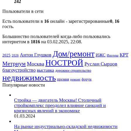
242
Пользователи в сети
Есть пользователи в
16
онлайн - зарегистрированные
0
,
16
гость.
Большинство пользователей когда-либо пользовались
интернетом в
1816
на 03.02.2025, 22:08.
Дом/ремонт
КРТ
Антон Глушков
ИЖС
2025
Ипотека
2026
НОСТРОЙ
Метриум
Москва
Руслан Сырцов
благоустройство
выставка
дорожное строительство
недвижимость
премия
форум
ремонт
Популярные новости
Стройка — двигатель Москвы! Столичный
стройкомплекс преодолел влияние санкций и
кризисных явлений в экономике
01.03.2024
На рынке индустриально-складской недвижимости