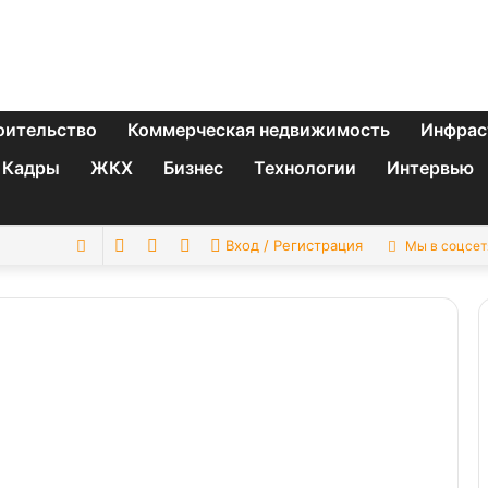
оительство
Коммерческая недвижимость
Инфрас
Кадры
ЖКХ
Бизнес
Технологии
Интервью
Switch
Sidebar
Случайная
Искать
Вход / Регистрация
Мы в соцсет
skin
статья