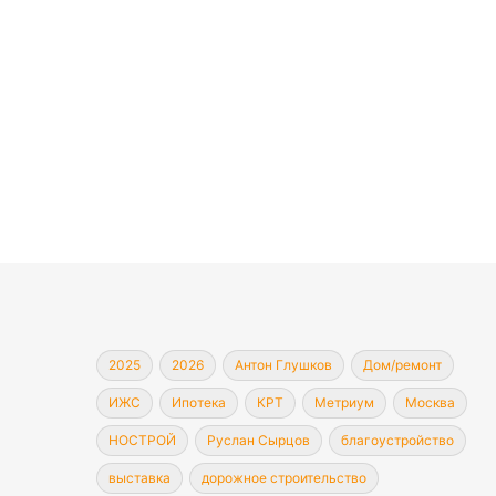
2025
2026
Антон Глушков
Дом/ремонт
ИЖС
Ипотека
КРТ
Метриум
Москва
НОСТРОЙ
Руслан Сырцов
благоустройство
выставка
дорожное строительство