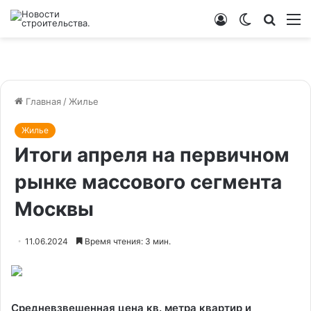
Войти
Switch
Искат
М
skin
Главная
/
Жилье
Жилье
Итоги апреля на первичном
рынке массового сегмента
Москвы
11.06.2024
Время чтения: 3 мин.
Средневзвешенная цена кв. метра квартир и