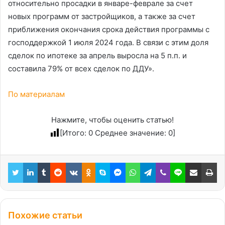
относительно просадки в январе-феврале за счет
новых программ от застройщиков, а также за счет
приближения окончания срока действия программы с
господдержкой 1 июля 2024 года. В связи с этим доля
сделок по ипотеке за апрель выросла на 5 п.п. и
составила 79% от всех сделок по ДДУ».
По материалам
Нажмите, чтобы оценить статью!
[Итого:
0
Среднее значение:
0
]
Twitter
LinkedIn
Tumblr
Reddit
Вконтакте
Одноклассники
Skype
Messenger
WhatsApp
Telegram
Viber
Line
Поделиться через электронную почту
Пе
Похожие статьи