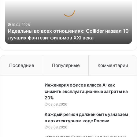
Collider
назвал
10
лучших
19.04.2026
Идеальны во всех отношениях: Collider назвал 10
фэнтези-
лучших фэнтези-фильмов XXI века
фильмов
XXI века
Последние
Популярные
Комментарии
Инженерия офисов класса А: как
снизить эксплуатационные затраты на
20%
08.08.2026
Каждый регион должен быть узнаваем
в архитектурном коде России
08.08.2026