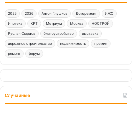
2025
2026
Антон Глушков
Дом/ремонт
ИЖС
Ипотека
КРТ
Метриум
Москва
НОСТРОЙ
Руслан Сырцов
благоустройство
выставка
дорожное строительство
недвижимость
премия
ремонт
форум
Случайные
Идеальны
во
всех
отношениях: