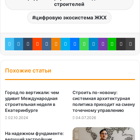
строителей
цифровую экосистема ЖКХ
Twitter
LinkedIn
Tumblr
Reddit
Вконтакте
Одноклассники
Skype
Messenger
WhatsApp
Telegram
Viber
Line
Поделиться через электронную почту
Пе
Похожие статьи
Город по вертикали: чем
Строить по-новому:
удивит Международная
системная архитектурная
строительная неделя в
политика приходит на смену
Екатеринбурге
точечному управлению
02.10.2024
04.07.2026
На надежном фундаменте:
ведущий застройщик