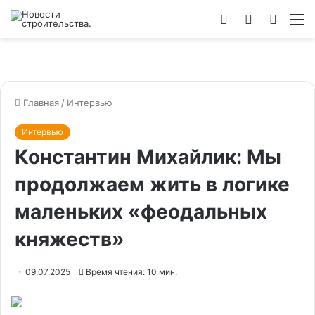
Войти
Switch
Искат
М
skin
Главная
/
Интервью
Интервью
Константин Михайлик: Мы
продолжаем жить в логике
маленьких «феодальных
княжеств»
09.07.2025
Время чтения: 10 мин.