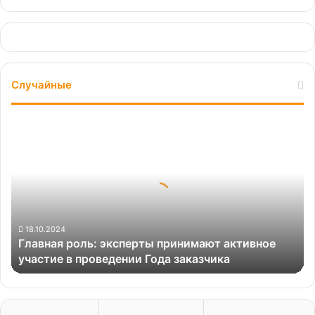
Случайные
Главная
роль:
эксперты
принимают
активное
участие
в
проведении
18.10.2024
Главная роль: эксперты принимают активное
Года
участие в проведении Года заказчика
заказчика