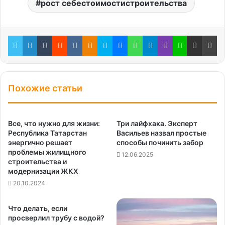
рост себестоимостистроительства
Twitter
LinkedIn
Tumblr
Reddit
Вконтакте
Одноклассники
Skype
Messenger
WhatsApp
Telegram
Viber
Line
Поделиться через электронную почту
Пе
Похожие статьи
Все, что нужно для жизни:
Три лайфхака. Эксперт
Республика Татарстан
Васильев назвал простые
энергично решает
способы починить забор
проблемы жилищного
12.06.2025
строительства и
модернизации ЖКХ
20.10.2024
Что делать, если
просверлил трубу с водой?