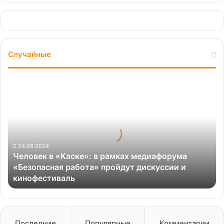
Случайные
Человек
в
«Каске»:
в
рамках
медиафорума
«Безопасная
24.06.2024
Человек в «Каске»: в рамках медиафорума
работа»
«Безопасная работа» пройдут дискуссии и
пройдут
кинофестиваль
дискуссии
и
кинофестиваль
Последние
Популярные
Комментарии