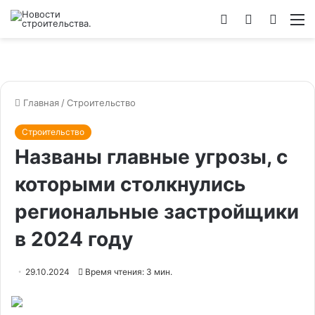
Войти
Switch
Искат
М
skin
Главная
/
Строительство
Строительство
Названы главные угрозы, с
которыми столкнулись
региональные застройщики
в 2024 году
29.10.2024
Время чтения: 3 мин.