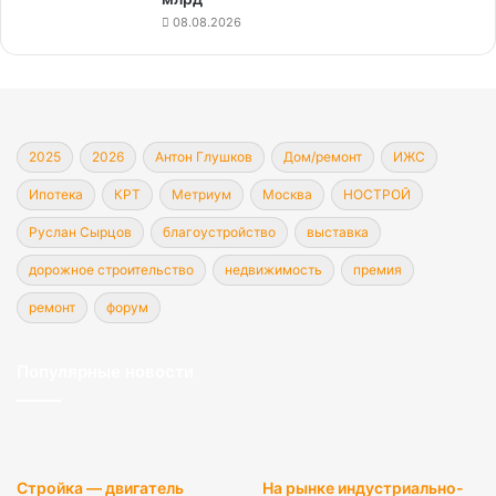
08.08.2026
2025
2026
Антон Глушков
Дом/ремонт
ИЖС
Ипотека
КРТ
Метриум
Москва
НОСТРОЙ
Руслан Сырцов
благоустройство
выставка
дорожное строительство
недвижимость
премия
ремонт
форум
Популярные новости
Стройка — двигатель
На рынке индустриально-