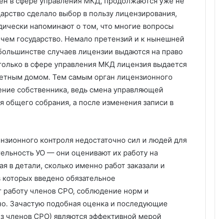
ен в сфере управления МКД, продолжаются уже не
ударство сделало выбор в пользу лицензирования,
дически напоминают о том, что многие вопросы
 чем государство. Немало претензий и к нынешней
 большинстве случаев лицензии выдаются на право
только в сфере управления МКД лицензия выдается
ретным домом. Тем самым орган лицензионного
ение собственника, ведь смена управляющей
я общего собрания, а после изменения записи в
ензионного контроля недостаточно сил и людей для
тельность УО — они оценивают их работу на
я в детали, сколько именно работ заказали и
в которых введено обязательное
т работу членов СРО, соблюдение норм и
но. Зачастую подобная оценка и последующие
из членов СРО) являются эффективной мерой