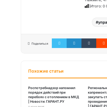
[Итого:
0
С
упр
Twitter
LinkedIn
Tumblr
Поделиться
Похожие статьи
Роспотребнадзор напомнил
Региональ
порядок действий при
капремонт
перебоях с отоплением в МКД
закупать с
| Новости: ГАРАНТ.РУ
проведени
| ГАРАНТ.Р