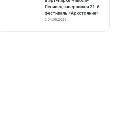
В арт-парке Никола-
Ленивец завершился 21-й
фестиваль «Архстояние»
04.08.2026