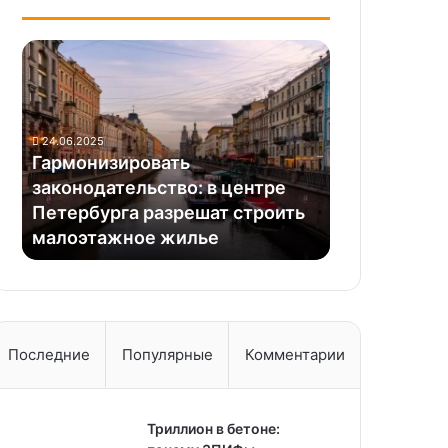
Гармонизировать
законодательство:
в
центре
Петербурга
24.06.2025
разрешат
Гармонизировать
строить
законодательство: в центре
малоэтажное
Петербурга разрешат строить
жилье
малоэтажное жилье
Последние
Популярные
Комментарии
Триллион в бетоне: