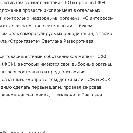
в активном взаимодействии СРО и органов ГЖН.
дложения провести эксперимент в отдельных
 и контрольно-надзорными органами. «С интересом
льтаты окажутся положительными — будем
 нем роль саморегулируемых объединений, а также
ила «Стройгазете» Светлана Разворотнева.
ся товариществами собственников жилья (ТСЖ),
(ЖСК), в которых имеются свои выборные органы.
лжны распространяться предполагаемые
нозначный. «Вопрос о том, должны ли ТСЖ и ЖСК
одимо сделать первый шаг и, проанализировав
выбранном направлении», — заключила Светлана
обы оценить статью!