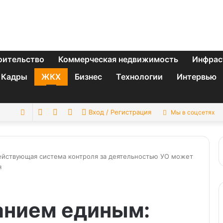
оительство
Коммерческая недвижимость
Инфрас
Кадры
ЖКХ
Бизнес
Технологии
Интервью
Switch
Sidebar
Случайная
Искать
Вход / Регистрация
Мы в соцсетях
skin
статья
йствующая система контроля за деятельностью УО может
я
анием единым: