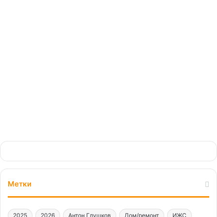
перспективы у деревянного
домостроения
24.10.2024
Метки
2025
2026
Антон Глушков
Дом/ремонт
ИЖС