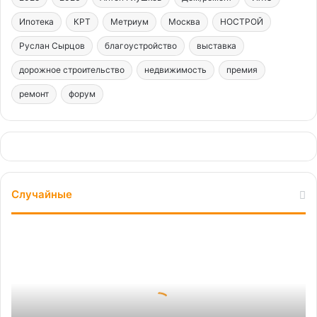
Ипотека
КРТ
Метриум
Москва
НОСТРОЙ
Руслан Сырцов
благоустройство
выставка
дорожное строительство
недвижимость
премия
ремонт
форум
Случайные
Можно
ли
переключаться
между
двумя
личностями,