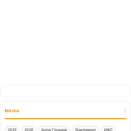
«Сварог»: церемония
награждения лучших
монтажников страны
16.12.2024
Метки
2025
2026
Антон Глушков
Дом/ремонт
ИЖС