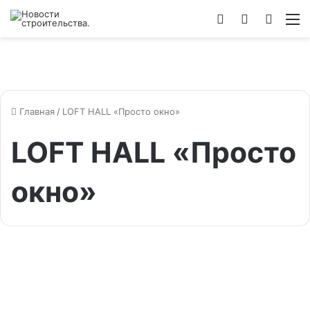
Войти
Switch
Искат
М
skin
Главная
/
LOFT HALL «Просто окно»
LOFT HALL «Просто
окно»
Новости инфопартнеров
Состоялся финал премии