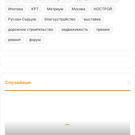
Ипотека
КРТ
Метриум
Москва
НОСТРОЙ
Руслан Сырцов
благоустройство
выставка
дорожное строительство
недвижимость
премия
ремонт
форум
Случайные
Что
скрывает
ремонт.
Пять
правил
при