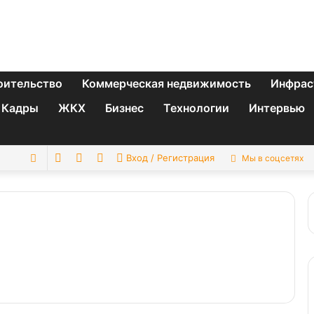
оительство
Коммерческая недвижимость
Инфрас
Кадры
ЖКХ
Бизнес
Технологии
Интервью
Switch
Sidebar
Случайная
Искать
Вход / Регистрация
Мы в соцсетях
skin
статья