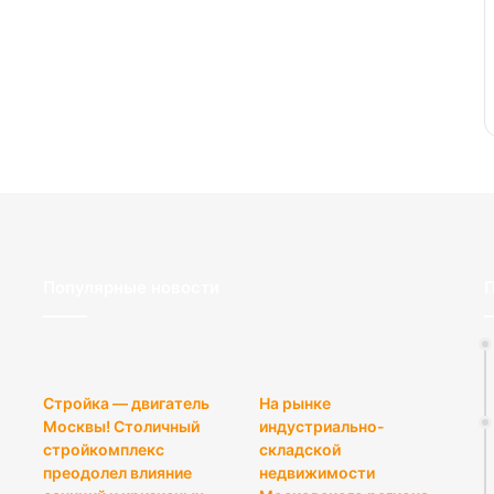
Популярные новости
П
Стройка — двигатель
На рынке
Москвы! Столичный
индустриально-
стройкомплекс
складской
преодолел влияние
недвижимости