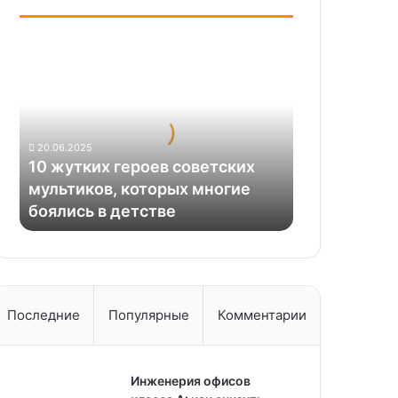
10
жутких
героев
советских
мультиков,
которых
20.06.2025
многие
10 жутких героев советских
боялись
мультиков, которых многие
в
боялись в детстве
детстве
Последние
Популярные
Комментарии
Инженерия офисов