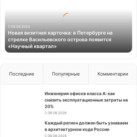
карточка:
в
Петербурге
на
стрелке
09.09.2024
Новая визитная карточка: в Петербурге на
Васильевского
стрелке Васильевского острова появится
острова
«Научный квартал»
появится
«Научный
квартал»
Последние
Популярные
Комментарии
Инженерия офисов класса А: как
снизить эксплуатационные затраты на
20%
08.08.2026
Каждый регион должен быть узнаваем
в архитектурном коде России
08.08.2026