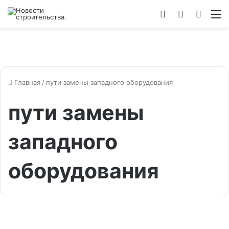
Войти
Switch
Искат
М
skin
Главная
/
пути замены западного оборудования
пути замены
западного
оборудования
Новости инфопартнеров