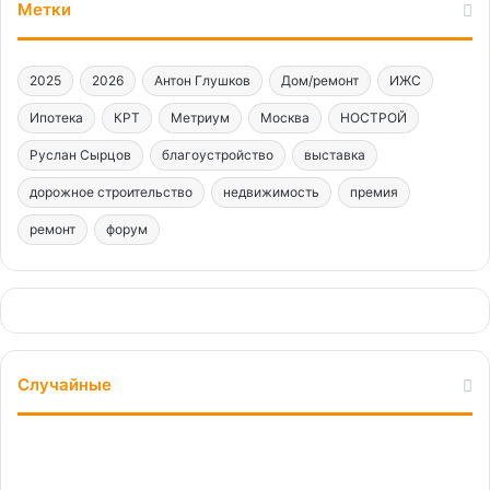
Метки
2025
2026
Антон Глушков
Дом/ремонт
ИЖС
Ипотека
КРТ
Метриум
Москва
НОСТРОЙ
Руслан Сырцов
благоустройство
выставка
дорожное строительство
недвижимость
премия
ремонт
форум
Случайные
Новая
визитная