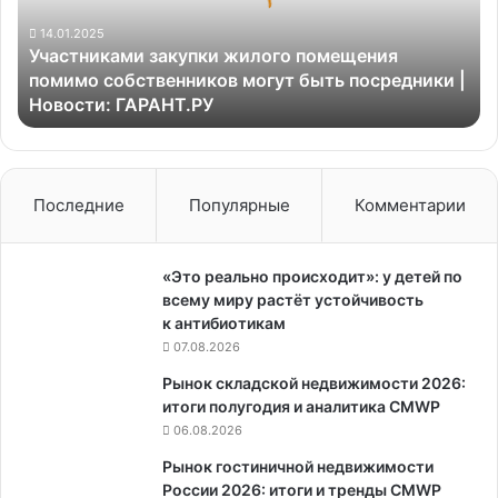
собственников
могут
14.01.2025
Участниками закупки жилого помещения
быть
помимо собственников могут быть посредники |
посредники
Новости: ГАРАНТ.РУ
|
Новости:
ГАРАНТ.РУ
Последние
Популярные
Комментарии
«Это реально происходит»: у детей по
всему миру растёт устойчивость
к антибиотикам
07.08.2026
Рынок складской недвижимости 2026:
итоги полугодия и аналитика CMWP
06.08.2026
Рынок гостиничной недвижимости
России 2026: итоги и тренды CMWP