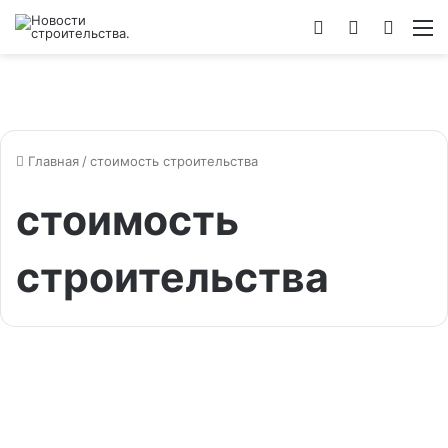
Войти
Switch
Искат
М
skin
Главная
/
стоимость строительства
стоимость
строительства
Строительство
Основной фактор: как