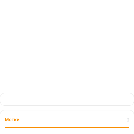
обеспечить качество
строительства и контроль
качества материалов
16.05.2024
Метки