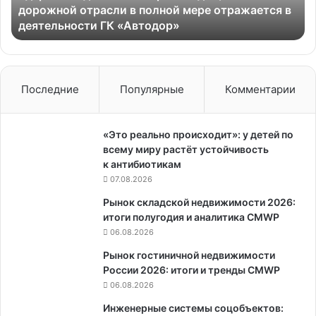
дорожной отрасли в полной мере отражается в
полной
деятельности ГК «Автодор»
мере
отражается
в
деятельности
ГК
Последние
Популярные
Комментарии
«Автодор»
«Это реально происходит»: у детей по
всему миру растёт устойчивость
к антибиотикам
07.08.2026
Рынок складской недвижимости 2026:
итоги полугодия и аналитика CMWP
06.08.2026
Рынок гостиничной недвижимости
России 2026: итоги и тренды CMWP
06.08.2026
Инженерные системы соцобъектов: