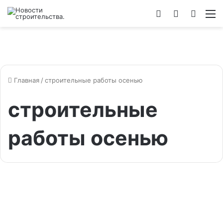
Войти
Switch
Искат
М
skin
Главная
/
строительные работы осенью
строительные
работы осенью
Строительство
Строим дом осенью: