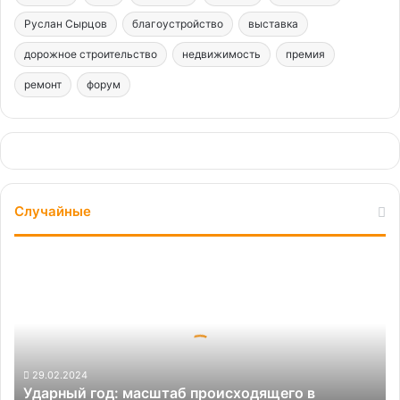
Руслан Сырцов
благоустройство
выставка
дорожное строительство
недвижимость
премия
ремонт
форум
Случайные
Ударный
год:
масштаб
происходящего
в
дорожной
отрасли
29.02.2024
Ударный год: масштаб происходящего в
в