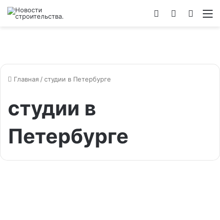
Войти
Switch
Искат
М
skin
Главная
/
студии в Петербурге
студии в
Петербурге
Жилье
«Однушки» становятся