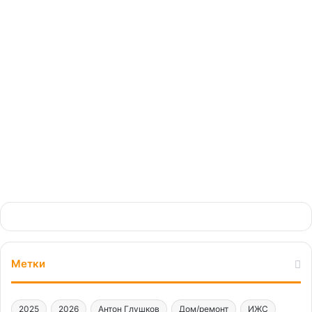
больше: Ленобласть
отказывается от
малогабаритных квартир
28.07.2024
Метки
2025
2026
Антон Глушков
Дом/ремонт
ИЖС