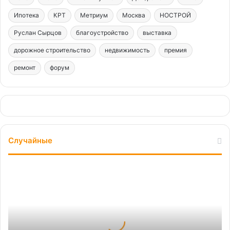
Ипотека
КРТ
Метриум
Москва
НОСТРОЙ
Руслан Сырцов
благоустройство
выставка
дорожное строительство
недвижимость
премия
ремонт
форум
Случайные
Добро
пожаловать
в
Россию!
Любимые
отечественные