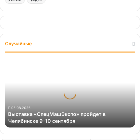
Случайные
Выставка
«СпецМашЭкспо»
пройдет
в
Челябинске
9–
10
сентября
05.08.2026
Выставка «СпецМашЭкспо» пройдет в
Челябинске 9–10 сентября