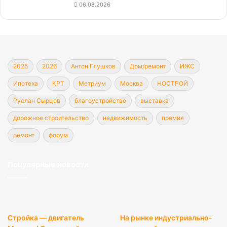
06.08.2026
2025
2026
Антон Глушков
Дом/ремонт
ИЖС
Ипотека
КРТ
Метриум
Москва
НОСТРОЙ
Руслан Сырцов
благоустройство
выставка
дорожное строительство
недвижимость
премия
ремонт
форум
Популярные новости
Стройка — двигатель
На рынке индустриально-