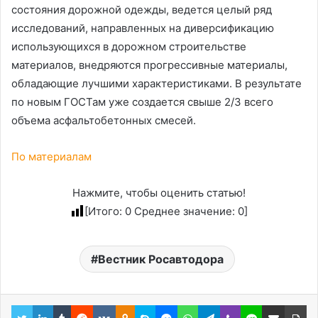
состояния дорожной одежды, ведется целый ряд
исследований, направленных на диверсификацию
использующихся в дорожном строительстве
материалов, внедряются прогрессивные материалы,
обладающие лучшими характеристиками. В результате
по новым ГОСТам уже создается свыше 2/3 всего
объема асфальтобетонных смесей.
По материалам
Нажмите, чтобы оценить статью!
[Итого:
0
Среднее значение:
0
]
Вестник Росавтодора
Twitter
LinkedIn
Tumblr
Reddit
Вконтакте
Одноклассники
Skype
Messenger
WhatsApp
Telegram
Viber
Line
Поделиться через электронную почту
Пе