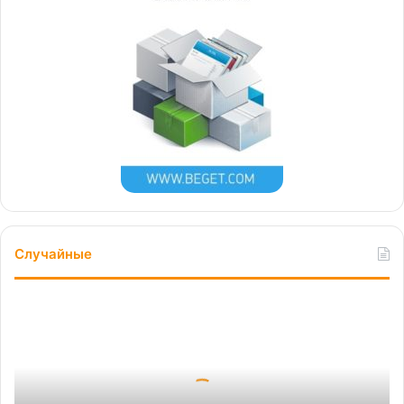
Случайные
Предварительные
итоги
2025
года
на
рынке