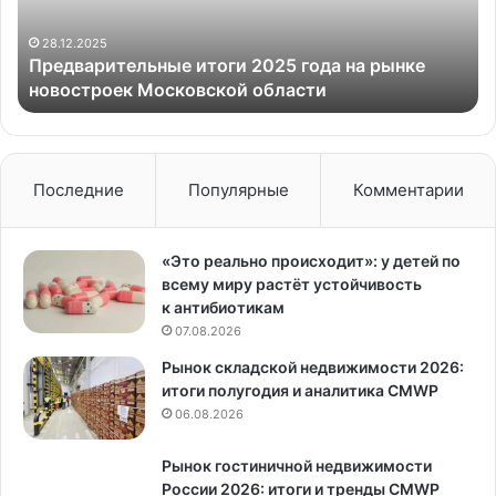
новостроек
Московской
28.12.2025
Предварительные итоги 2025 года на рынке
области
новостроек Московской области
Последние
Популярные
Комментарии
«Это реально происходит»: у детей по
всему миру растёт устойчивость
к антибиотикам
07.08.2026
Рынок складской недвижимости 2026:
итоги полугодия и аналитика CMWP
06.08.2026
Рынок гостиничной недвижимости
России 2026: итоги и тренды CMWP