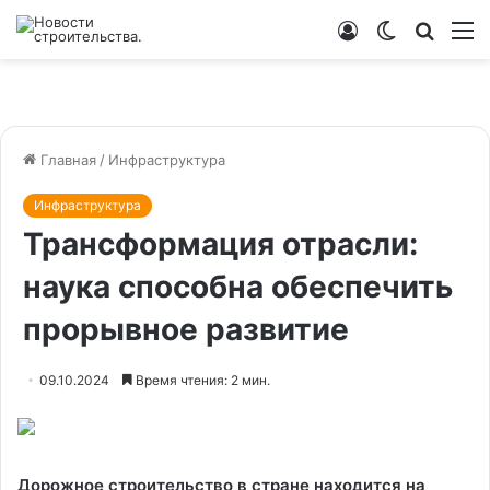
Войти
Switch
Искат
М
skin
Главная
/
Инфраструктура
Инфраструктура
Трансформация отрасли:
наука способна обеспечить
прорывное развитие
09.10.2024
Время чтения: 2 мин.
Дорожное строительство в стране находится на