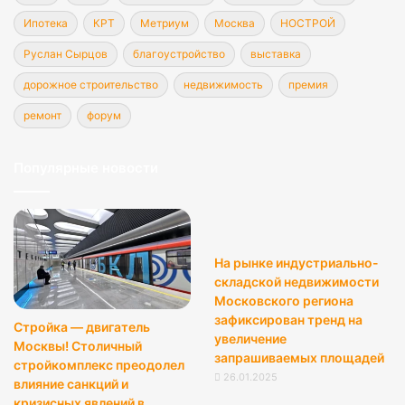
Ипотека
КРТ
Метриум
Москва
НОСТРОЙ
Руслан Сырцов
благоустройство
выставка
дорожное строительство
недвижимость
премия
ремонт
форум
Популярные новости
На рынке индустриально-
складской недвижимости
Московского региона
зафиксирован тренд на
Стройка — двигатель
увеличение
Москвы! Столичный
запрашиваемых площадей
стройкомплекс преодолел
26.01.2025
влияние санкций и
кризисных явлений в