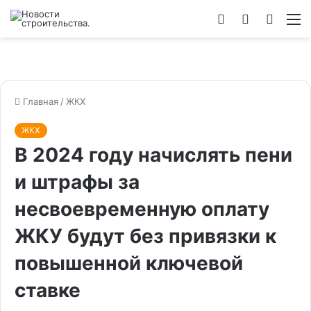
Войти
Switch
Искат
М
skin
Главная
/
ЖКХ
ЖКХ
В 2024 году начислять пени
и штрафы за
несвоевременную оплату
ЖКУ будут без привязки к
повышенной ключевой
ставке