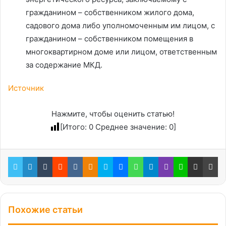
гражданином – собственником жилого дома,
садового дома либо уполномоченным им лицом, с
гражданином – собственником помещения в
многоквартирном доме или лицом, ответственным
за содержание МКД.
Источник
Нажмите, чтобы оценить статью!
[Итого:
0
Среднее значение:
0
]
Twitter
LinkedIn
Tumblr
Reddit
Вконтакте
Одноклассники
Skype
Messenger
WhatsApp
Telegram
Viber
Line
Поделиться через электронную почту
Пе
Похожие статьи