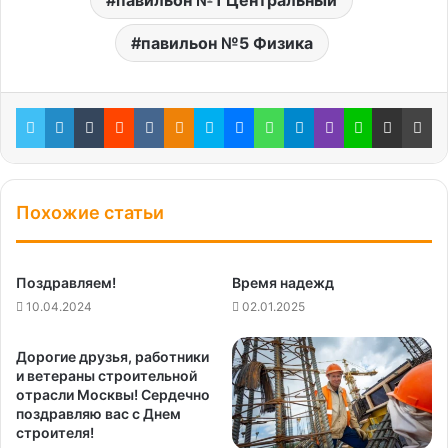
павильон №1 Центральный
павильон №5 Физика
Twitter
LinkedIn
Tumblr
Reddit
Вконтакте
Одноклассники
Skype
Messenger
WhatsApp
Telegram
Viber
Line
Поделиться через электронную почту
Пе
Похожие статьи
Поздравляем!
Время надежд
10.04.2024
02.01.2025
Дорогие друзья, работники
и ветераны строительной
отрасли Москвы! Сердечно
поздравляю вас с Днем
строителя!