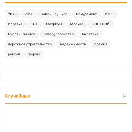
2025
2026
Антон Глушков
Дом/ремонт
ИЖС
Ипотека
КРТ
Метриум
Москва
НОСТРОЙ
Руслан Сырцов
благоустройство
выставка
дорожное строительство
недвижимость
премия
ремонт
форум
Случайные
Пора
актуализации:
стратегию
развития