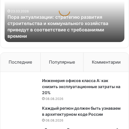
строительства
и
23.03.2026
Пора актуализации: стратегию развития
коммунального
строительства и коммунального хозяйства
хозяйства
приведут в соответствие с требованиями
приведут
времени
в
соответствие
с
требованиями
времени
Последние
Популярные
Комментарии
Инженерия офисов класса А: как
снизить эксплуатационные затраты на
20%
08.08.2026
Каждый регион должен быть узнаваем
в архитектурном коде России
08.08.2026