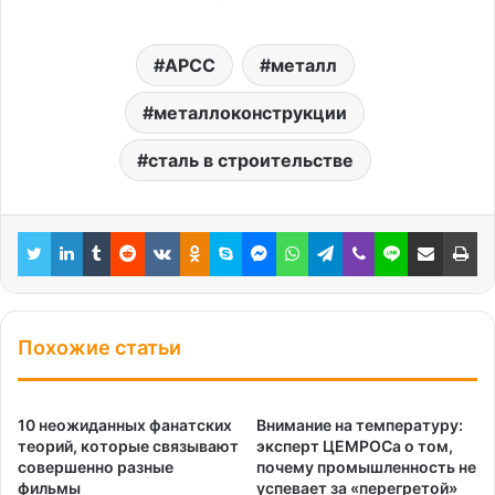
АРСС
металл
металлоконструкции
сталь в строительстве
Twitter
LinkedIn
Tumblr
Reddit
Вконтакте
Одноклассники
Skype
Messenger
WhatsApp
Telegram
Viber
Line
Поделиться через электронную почту
Пе
Похожие статьи
10 неожиданных фанатских
Внимание на температуру:
теорий, которые связывают
эксперт ЦЕМРОСа о том,
совершенно разные
почему промышленность не
фильмы
успевает за «перегретой»