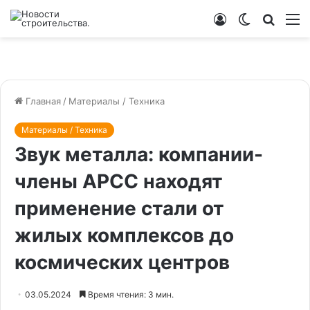
Войти
Switch
Искат
М
skin
Главная
/
Материалы / Техника
Материалы / Техника
Звук металла: компании-
члены АРСС находят
применение стали от
жилых комплексов до
космических центров
03.05.2024
Время чтения: 3 мин.