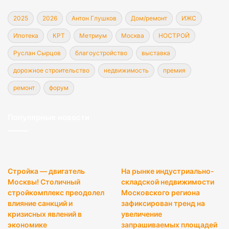
2025
2026
Антон Глушков
Дом/ремонт
ИЖС
Ипотека
КРТ
Метриум
Москва
НОСТРОЙ
Руслан Сырцов
благоустройство
выставка
дорожное строительство
недвижимость
премия
ремонт
форум
Популярные новости
Стройка — двигатель
На рынке индустриально-
Москвы! Столичный
складской недвижимости
стройкомплекс преодолел
Московского региона
влияние санкций и
зафиксирован тренд на
кризисных явлений в
увеличение
экономике
запрашиваемых площадей