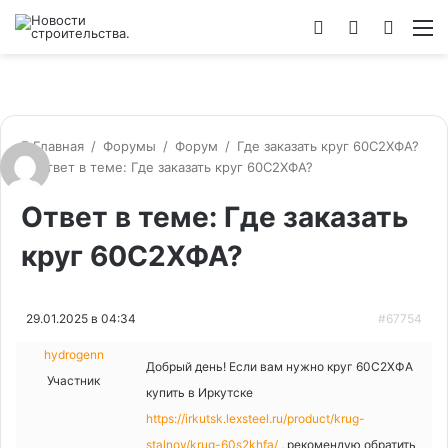
Войти
Switch
Искат
М
skin
Главная
/
Форумы
/
Форум
/
Где заказать круг 60С2ХФА?
/
Ответ в теме: Где заказать круг 60С2ХФА?
Ответ в теме: Где заказать
круг 60С2ХФА?
29.01.2025 в 04:34
#67754
hydrogenn
Добрый день! Если вам нужно круг 60С2ХФА
Участник
купить в Иркутске
https://irkutsk.lexsteel.ru/product/krug-
stalnoy/krug-60s2khfa/
, рекомендую обратить