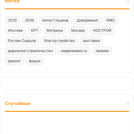
Метки
2025
2026
Антон Глушков
Дом/ремонт
ИЖС
Ипотека
КРТ
Метриум
Москва
НОСТРОЙ
Руслан Сырцов
благоустройство
выставка
дорожное строительство
недвижимость
премия
ремонт
форум
Случайные
От
идеи
к