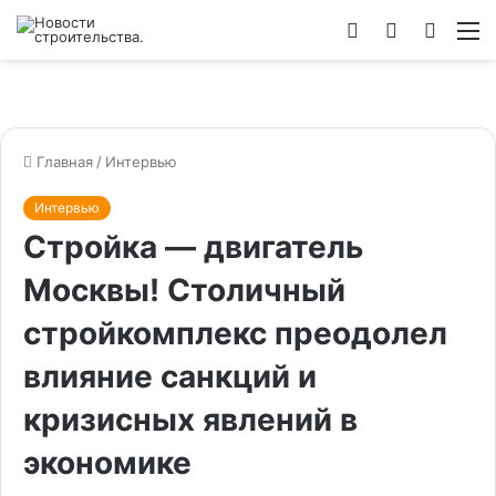
Войти
Switch
Искат
М
skin
Главная
/
Интервью
Интервью
Стройка — двигатель
Москвы! Столичный
стройкомплекс преодолел
влияние санкций и
кризисных явлений в
экономике