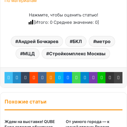
По материалам
Нажмите, чтобы оценить статью!
[Итого:
0
Среднее значение:
0
]
Андрей Бочкарев
БКЛ
метро
МЦД
Стройкомплекс Москвы
Twitter
LinkedIn
Tumblr
Reddit
Вконтакте
Одноклассники
Skype
Messenger
WhatsApp
Telegram
Viber
Line
Поделиться через электронную почту
Пе
Похожие статьи
Ждем на выставке! QUBE
От умного города — к
Expo готовит обширную
умной стране: Россия