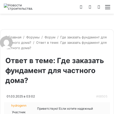
Войти
Switch
Искат
М
skin
Главная
/
Форумы
/
Форум
/
Где заказать фундамент для
частного дома?
/
Ответ в теме: Где заказать фундамент для
частного дома?
Ответ в теме: Где заказать
фундамент для частного
дома?
01.03.2025 в 03:02
#68505
hydrogenn
Приветствую! Если хотите надежный
Участник