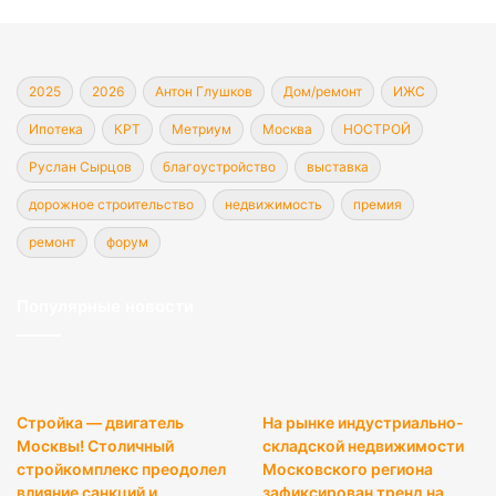
2025
2026
Антон Глушков
Дом/ремонт
ИЖС
Ипотека
КРТ
Метриум
Москва
НОСТРОЙ
Руслан Сырцов
благоустройство
выставка
дорожное строительство
недвижимость
премия
ремонт
форум
Популярные новости
Стройка — двигатель
На рынке индустриально-
Москвы! Столичный
складской недвижимости
стройкомплекс преодолел
Московского региона
влияние санкций и
зафиксирован тренд на