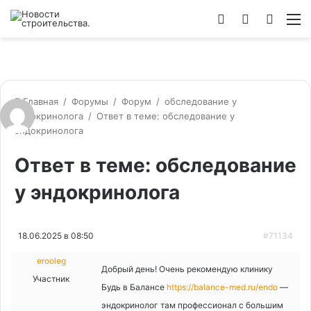
Войти
Switch
Искат
М
skin
Главная
/
Форумы
/
Форум
/
обследование у
эндокринолога
/
Ответ в теме: обследование у
эндокринолога
Ответ в теме: обследование
у эндокринолога
18.06.2025 в 08:50
#71134
erooleg
Добрый день! Очень рекомендую клинику
Участник
Будь в Балансе
https://balance-med.ru/endo
—
эндокринолог там профессионал с большим