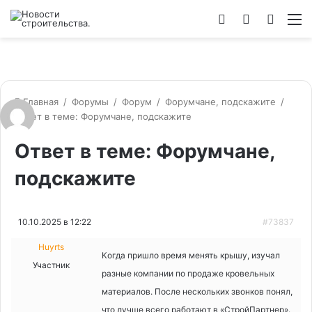
Войти
Switch
Искат
М
skin
Главная
/
Форумы
/
Форум
/
Форумчане, подскажите
/
Ответ в теме: Форумчане, подскажите
Ответ в теме: Форумчане,
подскажите
10.10.2025 в 12:22
#73837
Huyrts
Когда пришло время менять крышу, изучал
Участник
разные компании по продаже кровельных
материалов. После нескольких звонков понял,
что лучше всего работают в «СтройПартнер».