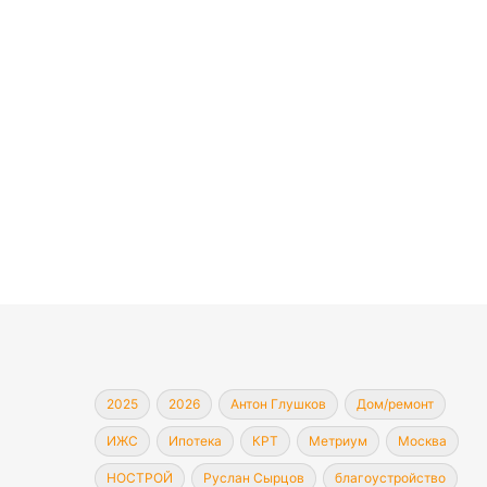
2025
2026
Антон Глушков
Дом/ремонт
ИЖС
Ипотека
КРТ
Метриум
Москва
НОСТРОЙ
Руслан Сырцов
благоустройство